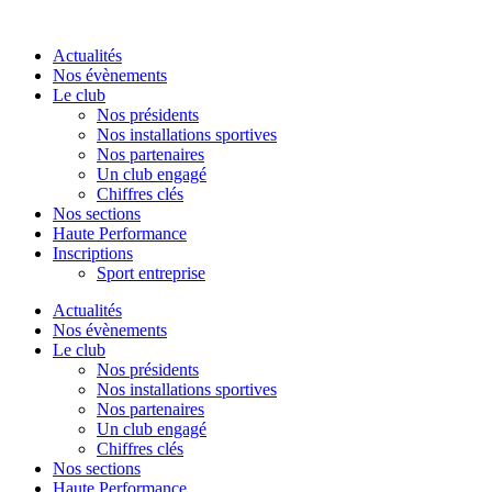
Aller
au
Actualités
contenu
Nos évènements
Le club
Nos présidents
Nos installations sportives
Nos partenaires
Un club engagé
Chiffres clés
Nos sections
Haute Performance
Inscriptions
Sport entreprise
Actualités
Nos évènements
Le club
Nos présidents
Nos installations sportives
Nos partenaires
Un club engagé
Chiffres clés
Nos sections
Haute Performance