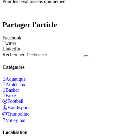
Pour les levalloisiens uniquement
Partager l'article
Facebook
Twitter
LinkedIn
Rechercher
Catégories
Aquatique
Athlétisme
Basket
Boxe
Football
Handisport
Trampoline
Volley-ball
Localisation