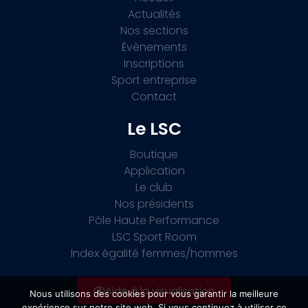
Actualités
Nos sections
Évènements
Inscriptions
Sport entreprise
Contact
Le LSC
Boutique
Application
Le club
Nos présidents
Pôle Haute Performance
LSC Sport Room
Index égalité femmes/hommes
Aide à la visualisation
Nous utilisons des cookies pour vous garantir la meilleure
expérience sur notre site web. Si vous continuez à utiliser ce