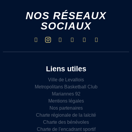
NOS RÉSEAUX
SOCIAUX
Liens utiles
Ville de Levallois
Metropolitans Basketball Club
Mariannes 92
Mentions légales
Nos partenaires
Charte régionale de la laïcité
Charte des bénévoles
Charte de l'encadrant sportif