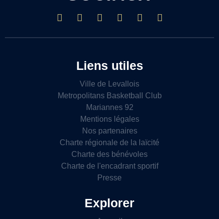
Liens utiles
Ville de Levallois
Metropolitans Basketball Club
Mariannes 92
Mentions légales
Nos partenaires
Charte régionale de la laïcité
Charte des bénévoles
Charte de l'encadrant sportif
Presse
Explorer