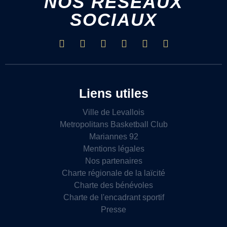
NOS RÉSEAUX
SOCIAUX
Liens utiles
Ville de Levallois
Metropolitans Basketball Club
Mariannes 92
Mentions légales
Nos partenaires
Charte régionale de la laïcité
Charte des bénévoles
Charte de l'encadrant sportif
Presse