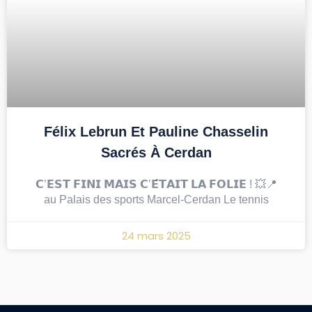
Félix Lebrun Et Pauline Chasselin
Sacrés À Cerdan
𝗖’𝗘𝗦𝗧 𝗙𝗜𝗡𝗜 𝗠𝗔𝗜𝗦 𝗖’𝗘́𝗧𝗔𝗜𝗧 𝗟𝗔 𝗙𝗢𝗟𝗜𝗘 ! 💥📍
au Palais des sports Marcel-Cerdan Le tennis
24 mars 2025