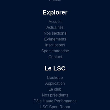
Explorer
Accueil
Actualités
Nos sections
Évènements
Inscriptions
Sport entreprise
Contact
Le LSC
Boutique
Application
Le club
Nos présidents
Pôle Haute Performance
LSC Sport Room