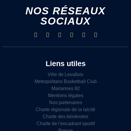
NOS RÉSEAUX
SOCIAUX
Liens utiles
Ville de Levallois
Metropolitans Basketball Club
Mariannes 92
Mentions légales
Nos partenaires
Charte régionale de la laïcité
Charte des bénévoles
Charte de l'encadrant sportif
Presse