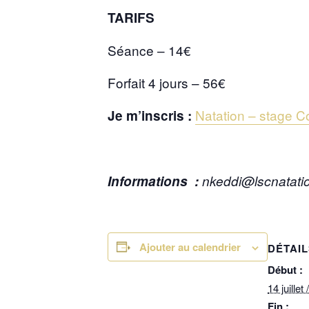
TARIFS
Séance – 14€
Forfait 4 jours – 56€
Natation – stage C
Je m’inscris :
Informations :
nkeddi@lscnatatio
Ajouter au calendrier
DÉTAIL
Début :
14 juillet
Fin :