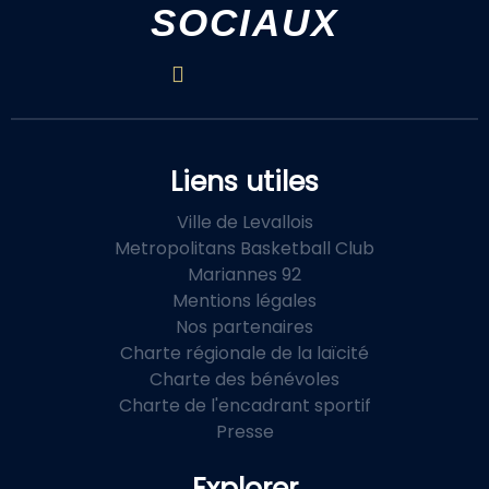
SOCIAUX
Liens utiles
Ville de Levallois
Metropolitans Basketball Club
Mariannes 92
Mentions légales
Nos partenaires
Charte régionale de la laïcité
Charte des bénévoles
Charte de l'encadrant sportif
Presse
Explorer