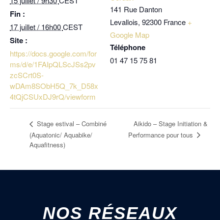
15 juillet / 9h30
CEST
141 Rue Danton
Fin :
Levallois
,
92300
France
+
17 juillet / 16h00
CEST
Google Map
Site :
Téléphone
https://docs.google.com/for
01 47 15 75 81
ms/d/e/1FAIpQLScJSs2pv
zcSCrt0S-
wDAm8SObH5Q_7k_D58x
4tQjCSUxDJ9rQ/viewform
Aikido – Stage Initiation &
Stage estival – Combiné
Performance pour tous
(Aquatonic/ Aquabike/
Aquafitness)
NOS RÉSEAUX