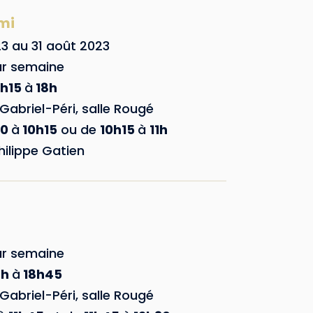
emi
23 au 31 août 2023
ar semaine
7h15
à
18h
Gabriel-Péri, salle Rougé
30
à
10h15
ou de
10h15
à
11h
lippe Gatien
ar semaine
8h
à
18h45
Gabriel-Péri, salle Rougé