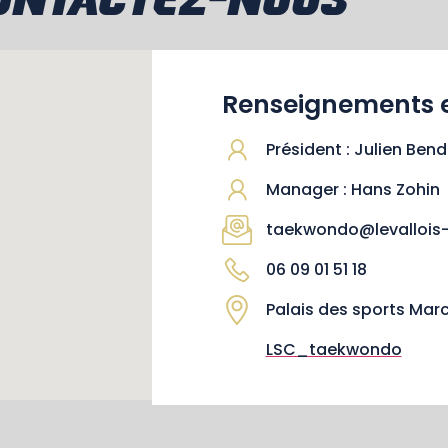
ONTACTEZ-NOUS
Renseignements et
Président : Julien Ben
Manager : Hans Zohin
taekwondo@levallois-
06 09 01 51 18
Palais des sports Mar
LSC_taekwondo