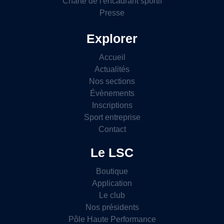
Charte de l'encadrant sportif
Presse
Explorer
Accueil
Actualités
Nos sections
Évènements
Inscriptions
Sport entreprise
Contact
Le LSC
Boutique
Application
Le club
Nos présidents
Pôle Haute Performance