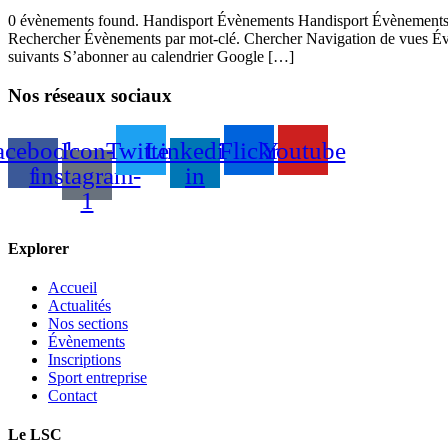
0 évènements found. Handisport Évènements Handisport Évènements No
Rechercher Évènements par mot-clé. Chercher Navigation de vues Év
suivants S’abonner au calendrier Google […]
Nos réseaux sociaux
acebook-
Icon-
Twitter
Linkedin-
Flickr
Youtube
f
instagram-
in
1
Explorer
Accueil
Actualités
Nos sections
Évènements
Inscriptions
Sport entreprise
Contact
Le LSC