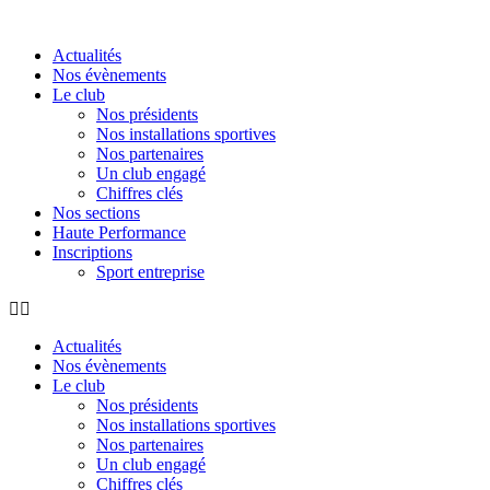
Aller
au
Actualités
contenu
Nos évènements
Le club
Nos présidents
Nos installations sportives
Nos partenaires
Un club engagé
Chiffres clés
Nos sections
Haute Performance
Inscriptions
Sport entreprise
Actualités
Nos évènements
Le club
Nos présidents
Nos installations sportives
Nos partenaires
Un club engagé
Chiffres clés