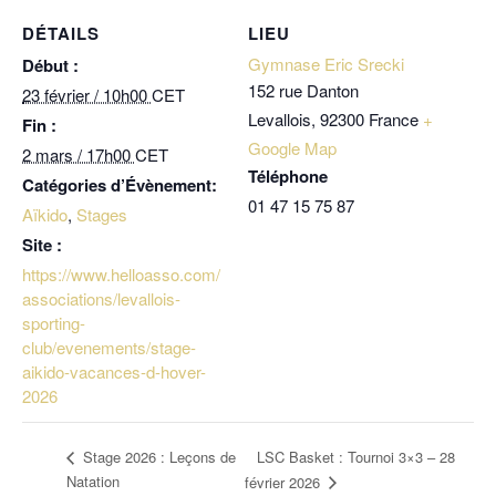
DÉTAILS
LIEU
Gymnase Eric Srecki
Début :
152 rue Danton
23 février / 10h00
CET
Levallois
,
92300
France
+
Fin :
Google Map
2 mars / 17h00
CET
Téléphone
Catégories d’Évènement:
01 47 15 75 87
Aïkido
,
Stages
Site :
https://www.helloasso.com/
associations/levallois-
sporting-
club/evenements/stage-
aikido-vacances-d-hover-
2026
LSC Basket : Tournoi 3×3 – 28
Stage 2026 : Leçons de
Natation
février 2026