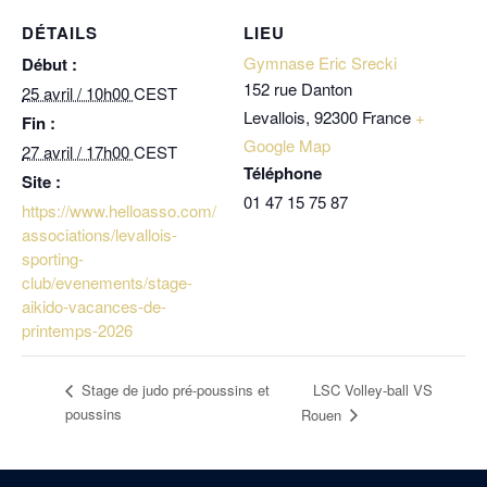
DÉTAILS
LIEU
Gymnase Eric Srecki
Début :
152 rue Danton
25 avril / 10h00
CEST
Levallois
,
92300
France
+
Fin :
Google Map
27 avril / 17h00
CEST
Téléphone
Site :
01 47 15 75 87
https://www.helloasso.com/
associations/levallois-
sporting-
club/evenements/stage-
aikido-vacances-de-
printemps-2026
LSC Volley-ball VS
Stage de judo pré-poussins et
poussins
Rouen