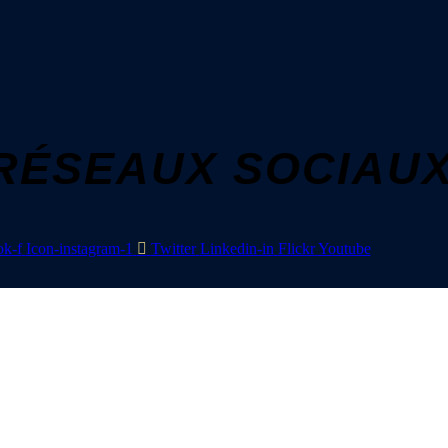
RÉSEAUX SOCIAU
k-f
Icon-instagram-1
Twitter
Linkedin-in
Flickr
Youtube