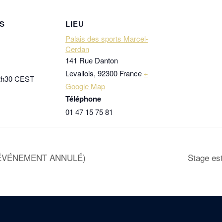
S
LIEU
Palais des sports Marcel-
Cerdan
141 Rue Danton
Levallois
,
92300
France
+
2h30
CEST
Google Map
Téléphone
01 47 15 75 81
 (ÉVÉNEMENT ANNULÉ)
Stage est