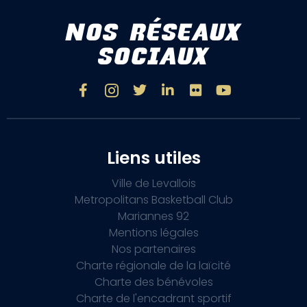
NOS RÉSEAUX
SOCIAUX
Liens utiles
Ville de Levallois
Metropolitans Basketball Club
Mariannes 92
Mentions légales
Nos partenaires
Charte régionale de la laïcité
Charte des bénévoles
Charte de l'encadrant sportif