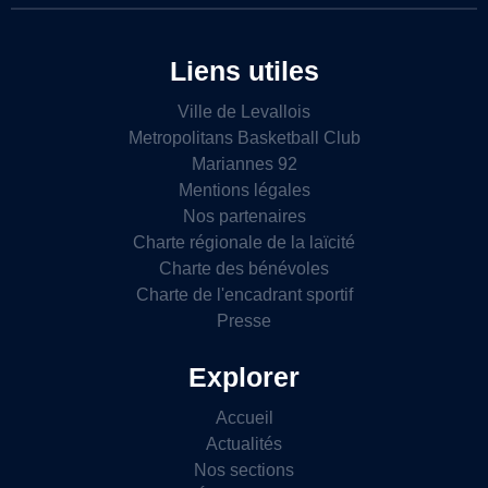
Liens utiles
Ville de Levallois
Metropolitans Basketball Club
Mariannes 92
Mentions légales
Nos partenaires
Charte régionale de la laïcité
Charte des bénévoles
Charte de l'encadrant sportif
Presse
Explorer
Accueil
Actualités
Nos sections