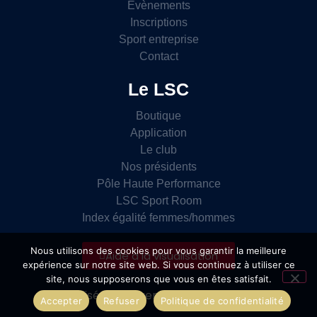
Évènements
Inscriptions
Sport entreprise
Contact
Le LSC
Boutique
Application
Le club
Nos présidents
Pôle Haute Performance
LSC Sport Room
Index égalité femmes/hommes
Nous utilisons des cookies pour vous garantir la meilleure
Aide à la visualisation
expérience sur notre site web. Si vous continuez à utiliser ce
site, nous supposerons que vous en êtes satisfait.
Site réalisé par l’agence
Accepter
Refuser
Politique de confidentialité