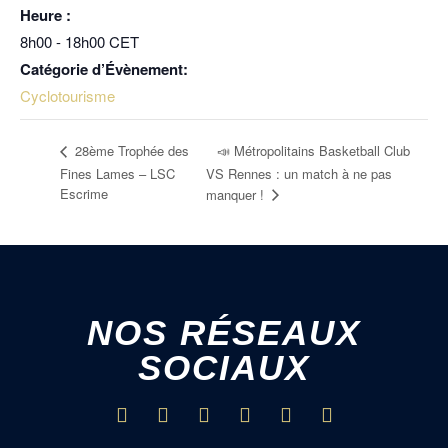
Heure :
8h00 - 18h00
CET
Catégorie d’Évènement:
Cyclotourisme
📣 Métropolitains Basketball Club
28ème Trophée des
Fines Lames – LSC
VS Rennes : un match à ne pas
Escrime
manquer !
NOS RÉSEAUX
SOCIAUX