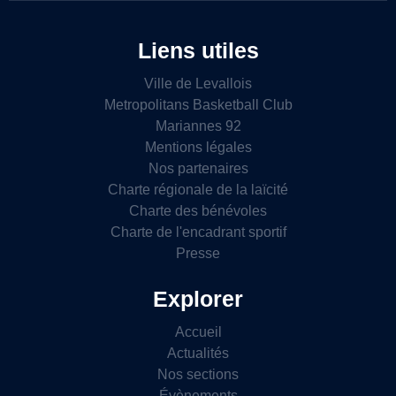
Liens utiles
Ville de Levallois
Metropolitans Basketball Club
Mariannes 92
Mentions légales
Nos partenaires
Charte régionale de la laïcité
Charte des bénévoles
Charte de l'encadrant sportif
Presse
Explorer
Accueil
Actualités
Nos sections
Évènements