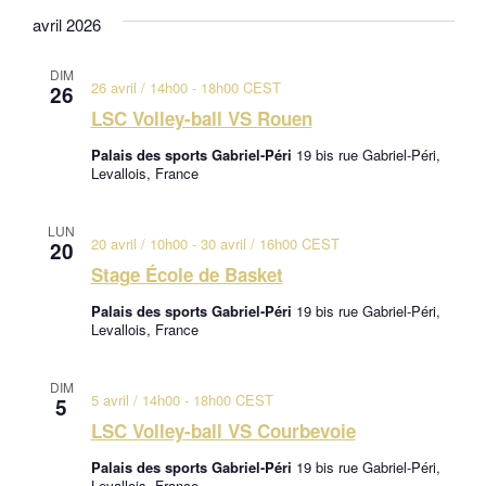
une
avril 2026
date.
DIM
26 avril / 14h00
-
18h00
CEST
26
LSC Volley-ball VS Rouen
Palais des sports Gabriel-Péri
19 bis rue Gabriel-Péri,
Levallois, France
LUN
20 avril / 10h00
-
30 avril / 16h00
CEST
20
Stage École de Basket
Palais des sports Gabriel-Péri
19 bis rue Gabriel-Péri,
Levallois, France
DIM
5 avril / 14h00
-
18h00
CEST
5
LSC Volley-ball VS Courbevoie
Palais des sports Gabriel-Péri
19 bis rue Gabriel-Péri,
Levallois, France