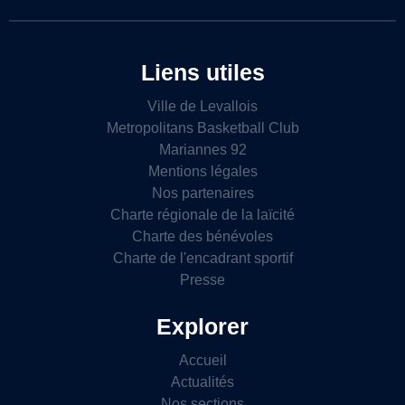
Liens utiles
Ville de Levallois
Metropolitans Basketball Club
Mariannes 92
Mentions légales
Nos partenaires
Charte régionale de la laïcité
Charte des bénévoles
Charte de l'encadrant sportif
Presse
Explorer
Accueil
Actualités
Nos sections