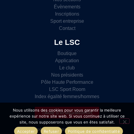
Évènements
Inscriptions
Sport entreprise
Contact
Le LSC
Boutique
Application
Le club
Nos présidents
Pôle Haute Performance
LSC Sport Room
Index égalité femmes/hommes
Nous utilisons des cookies pour vous garantir la meilleure
Aide à la visualisation
expérience sur notre site web. Si vous continuez à utiliser ce
site, nous supposerons que vous en êtes satisfait.
Site réalisé par l’agence
Accepter
Refuser
Politique de confidentialité